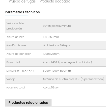
→ Prueba de fugas→ Producto acabado
Parámetros técnicos
Velocidad de
30-35 piezas/minuto
producción
Altura de lata
100-350mm
Presión de aire
No inferior al 0.6Mpa
Altura de conexión
1000±20mm
Peso total
Aprox.1.45T (no incluyendo soldador)
Dimensión（L×A×A）
6050×1900×3100mm
Voltaje
Trifásico de cuatro hilos 380(o personalizado)
Potencia total
Aprox.58KW
Productos relacionados