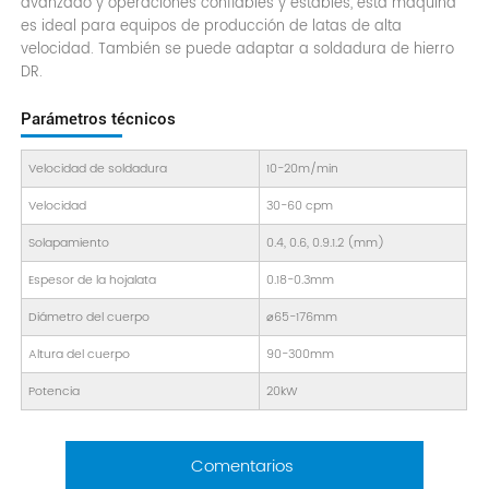
avanzado y operaciones confiables y estables, esta máquina
es ideal para equipos de producción de latas de alta
velocidad. También se puede adaptar a soldadura de hierro
DR.
Parámetros técnicos
Velocidad de soldadura
10-20m/min
Velocidad
30-60 cpm
Solapamiento
0.4, 0.6, 0.9.1.2 (mm)
Espesor de la hojalata
0.18-0.3mm
Diámetro del cuerpo
⌀65-176mm
Altura del cuerpo
90-300mm
Potencia
20kW
Comentarios