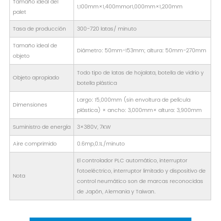
Tamaño ideal del
1,100mm×1,400mmor1,000mm×1,200mm
palet
Tasa de producción
300-720 latas/ minuto
Tamaño ideal de
Diámetro: 50mm-153mm; altura: 50mm-270mm
objeto
Todo tipo de latas de hojalata, botella de vidrio y
Objeto apropiado
botella plástica
Largo: 15,000mm (sin envoltura de película
Dimensiones
plástica) × ancho: 3,000mm× altura: 3,900mm
Suministro de energía
3×380V, 7KW
Aire comprimido
0.6mp,0.1L/minuto
El controlador PLC automático, interruptor
fotoeléctrico, interruptor limitado y dispositivo de
Nota
control neumático son de marcas reconocidas
de Japón, Alemania y Taiwan.