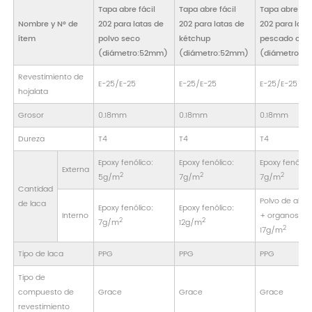
Tapa abre fácil
Tapa abre fácil
Tapa abre fác
Nombre y N° de
202 para latas de
202 para latas de
202 para lata
ítem
polvo seco
kétchup
pescado o ca
(diámetro:52mm)
(diámetro:52mm)
(diámetro:5
Revestimiento de
E-25/E-25
E-25/E-25
E-25/E-25
hojalata
Grosor
0.18mm
0.18mm
0.18mm
Dureza
T4
T4
T4
Epoxy fenólico:
Epoxy fenólico:
Epoxy fenólico
Externa
2
2
2
5g/m
7g/m
7g/m
Cantidad
Polvo de alum
de laca
Epoxy fenólico:
Epoxy fenólico:
Interno
+ organosol
2
2
7g/m
12g/m
2
17g/m
Tipo de laca
PPG
PPG
PPG
Tipo de
compuesto de
Grace
Grace
Grace
revestimiento