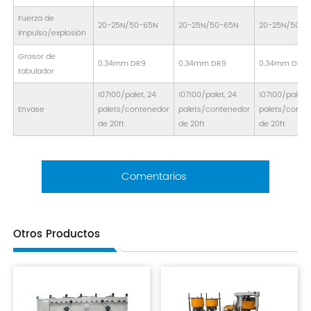
Fuerza de
20-25N/50-65N
20-25N/50-65N
20-25N/50-6
impulso/explosión
Grosor de
0.34mm DR9
0.34mm DR9
0.34mm DR9
tabulador
107100/palet, 24
107100/palet, 24
107100/palet, 
Envase
palets/contenedor
palets/contenedor
palets/conte
de 20ft
de 20ft
de 20ft
Comentarios
Otros Productos