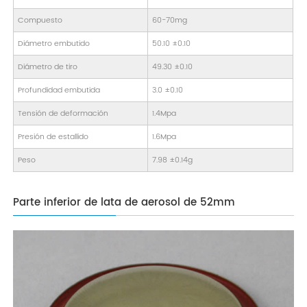
Compuesto
60-70mg
Diámetro embutido
50.10 ±0.10
Diámetro de tiro
49.30 ±0.10
Profundidad embutida
3.0 ±0.10
Tensión de deformación
1.4Mpa
Presión de estallido
1.6Mpa
Peso
7.98 ±0.14g
Parte inferior de lata de aerosol de 52mm