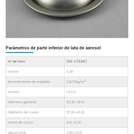
Parámetros de parte inferior de lata de aerosol
N° de ítem
200 ＃(52#
)
Grosor
0.28
2
Revestimiento de hojalata
2.8/2.8g/m
Dureza
T4 CA
Diámetro general
59.30 ±0.10
Diámetro de curva
57.20 ±0.20
Altura de curva
2.10 ±0.10
Altura total
11.90 ±0.10