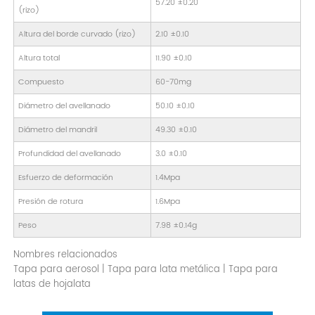
57.20 ±0.20
(rizo)
Altura del borde curvado (rizo)
2.10 ±0.10
Altura total
11.90 ±0.10
Compuesto
60-70mg
Diámetro del avellanado
50.10 ±0.10
Diámetro del mandril
49.30 ±0.10
Profundidad del avellanado
3.0 ±0.10
Esfuerzo de deformación
1.4Mpa
Presión de rotura
1.6Mpa
Peso
7.98 ±0.14g
Nombres relacionados
Tapa para aerosol | Tapa para lata metálica | Tapa para
latas de hojalata