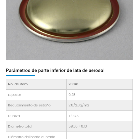
Parámetros de parte inferior de lata de aerosol
No. de item
200#
Espesor
0.28
Recubrimiento de estaño
2.8/2.8g/m2
Dureza
T4 CA
Diámetro total
59.30 ±0.10
Diámetro del borde curvado