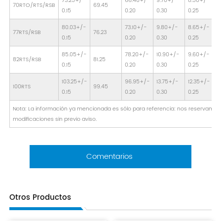
73.25+/-
66.40+/-
9.70+/-
8.50+/-
70RTO/RTS/RSB
69.45
4
0.15
0.20
0.30
0.25
80.03+/-
73.10+/-
9.80+/-
8.65+/-
77RTS/RSB
76.23
6
0.15
0.20
0.30
0.25
85.05+/-
78.20+/-
10.90+/-
9.60+/-
82RTS/RSB
81.25
6
0.15
0.20
0.30
0.25
103.25+/-
96.95+/-
13.75+/-
12.35+/-
100RTS
99.45
6
0.15
0.20
0.30
0.25
Nota: La información ya mencionada es sólo para referencia: nos reservamos
modificaciones sin previo aviso.
Comentarios
Otros Productos