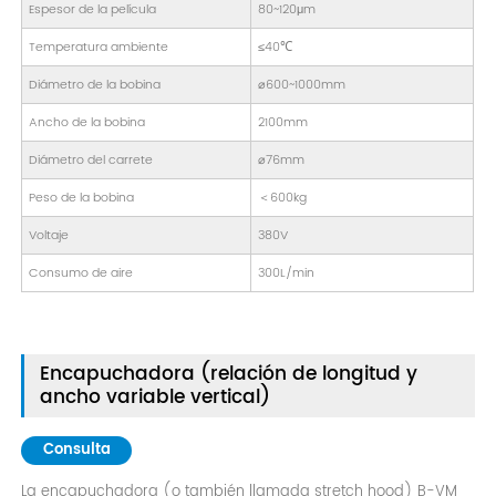
Espesor de la película
80~120μm
Temperatura ambiente
≤40℃
Diámetro de la bobina
⌀600~1000mm
Ancho de la bobina
2100mm
Diámetro del carrete
⌀76mm
Peso de la bobina
＜600kg
Voltaje
380V
Consumo de aire
300L/min
Encapuchadora (relación de longitud y
ancho variable vertical)
Consulta
La encapuchadora (o también llamada stretch hood) B-VM