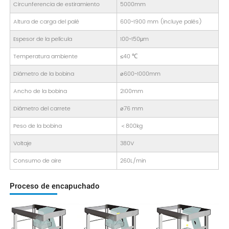
Circunferencia de estiramiento
5000mm
Altura de carga del palé
600~1900 mm (incluye palés)
Espesor de la película
100~150μm
Temperatura ambiente
≤40 ℃
Diámetro de la bobina
⌀600~1000mm
Ancho de la bobina
2100mm
Diámetro del carrete
⌀76 mm
Peso de la bobina
＜800kg
Voltaje
380V
Consumo de aire
260L/min
Proceso de encapuchado