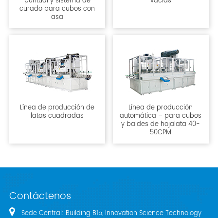
puntual y sistema de
vacías
curado para cubos con
asa
Línea de producción de
Línea de producción
latas cuadradas
automática – para cubos
y baldes de hojalata 40-
50CPM
Contáctenos
Sede Central: Building B15, Innovation Science Technology