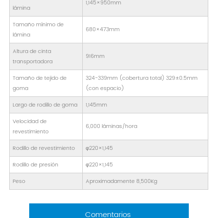
1,145×950mm
lámina
Tamaño mínimo de
680×473mm
lámina
Altura de cinta
916mm
transportadora
Tamaño de tejido de
324-339mm (cobertura total) 329±0.5mm
goma
(con espacio)
Largo de rodillo de goma
1,145mm
Velocidad de
6,000 láminas/hora
revestimiento
Rodillo de revestimiento
φ220×1,145
Rodillo de presión
φ220×1,145
Peso
Aproximadamente 8,500Kg
Comentarios