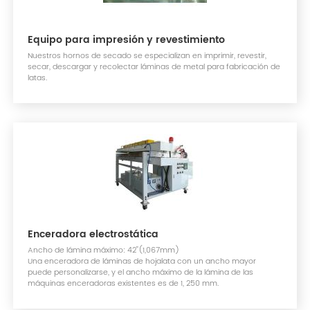
Equipo para impresión y revestimiento
Nuestros hornos de secado se especializan en imprimir, revestir,
secar, descargar y recolectar láminas de metal para fabricación de
latas.
Enceradora electrostática
Ancho de lámina máximo: 42"(1,067mm)
Una enceradora de láminas de hojalata con un ancho mayor
puede personalizarse, y el ancho máximo de la lámina de las
máquinas enceradoras existentes es de 1, 250 mm.