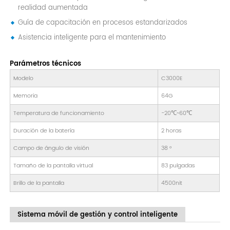
realidad aumentada
Guía de capacitación en procesos estandarizados
Asistencia inteligente para el mantenimiento
Parámetros técnicos
Modelo
C3000E
Memoria
64G
Temperatura de funcionamiento
-20℃~60℃
Duración de la batería
2 horas
Campo de ángulo de visión
38 °
Tamaño de la pantalla virtual
83 pulgadas
Brillo de la pantalla
4500nit
Sistema móvil de gestión y control inteligente