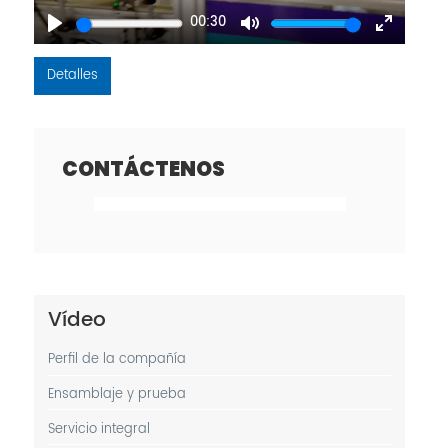
00:30
Play
Mute
Enter
fullscreen
Detalles
CONTÁCTENOS
Vídeo
Perfil de la compañía
Ensamblaje y prueba
Servicio integral