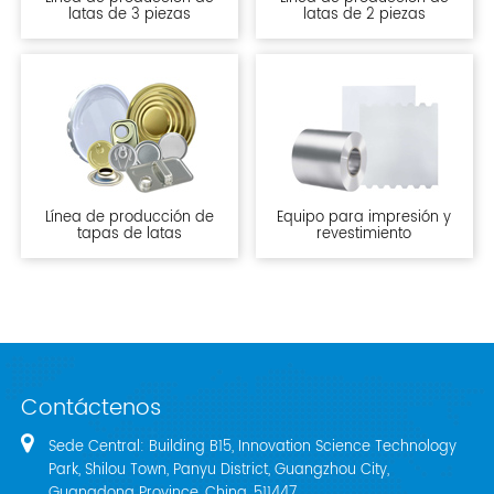
latas de 3 piezas
latas de 2 piezas
Línea de producción de
Equipo para impresión y
tapas de latas
revestimiento
Contáctenos
Sede Central: Building B15, Innovation Science Technology
Park, Shilou Town, Panyu District, Guangzhou City,
Guangdong Province, China, 511447